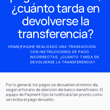
¿cuánto tarda en
devolverse la
transferencia?
HOME
/
FAQ
/
HE REALIZADO UNA TRANSACCIÓN
CON INSTRUCCIONES DE PAGO
INCORRECTAS, ¿CUÁNTO TARDA EN
DEVOLVERSE LA TRANSFERENCIA?
Por lo general, los pagos se devuelven el mismo día,
según el horario de atención del banco beneficiario. El
equipo de Payment Ops te notificará tan pronto como
se reciba el pago devuelto.