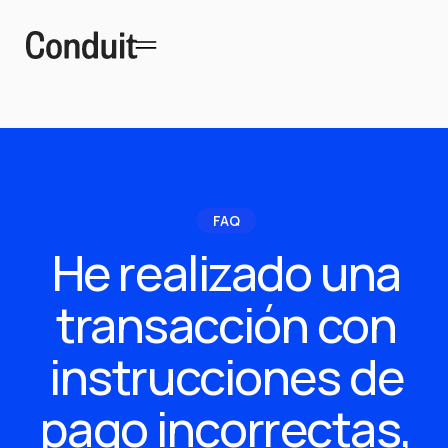
FAQ
He realizado una
transacción con
instrucciones de
pago incorrectas,